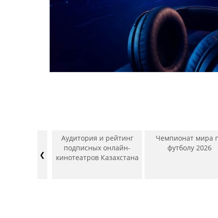
рекламного
Аудитория и рейтинг
Чемпионат мира 
ТВ, Радио,
подписных онлайн-
футболу 2026
❮
, Наружная
кинотеатров Казахстана
 Интернет).
ь – Июнь
4/2025