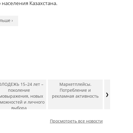
льше ›
льше ›
 населения Казахстана.
льше ›
льше ›
льше ›
льше ›
льше ›
льше ›
льше ›
льше ›
льше ›
ЛОДЕЖЬ 15–24 лет –
Маркетплейсы.
Рын
поколение
Потребление и
фармацев
❯
мовыражения, новых
рекламная активность
препа
зможностей и личного
выбора
Просмотреть все новости