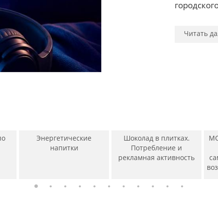
Читать да
Читать да
городского
Читать да
Читать да
Читать да
Читать да
Читать да
Читать да
Читать да
Читать да
Читать да
по
Энергетические
Шоколад в плитках.
МО
напитки
Потребление и
рекламная активность
са
во