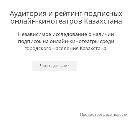
Аудитория и рейтинг подписных
онлайн-кинотеатров Казахстана
Независимое исследование о наличии
подписок на онлайн-кинотеатры среди
городского населения Казахстана.
Читать дальше ›
Читать дальше ›
Читать дальше ›
Читать дальше ›
Читать дальше ›
Читать дальше ›
Читать дальше ›
Читать дальше ›
Читать дальше ›
Читать дальше ›
Читать дальше ›
Просмотреть все новости