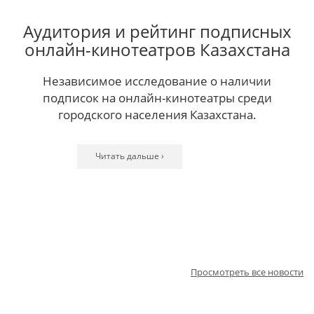
Аудитория и рейтинг подписных
онлайн-кинотеатров Казахстана
Независимое исследование о наличии
подписок на онлайн-кинотеатры среди
городского населения Казахстана.
Читать дальше ›
Читать дальше ›
Читать дальше ›
Читать дальше ›
Читать дальше ›
Читать дальше ›
Читать дальше ›
Читать дальше ›
Читать дальше ›
Читать дальше ›
Читать дальше ›
Просмотреть все новости