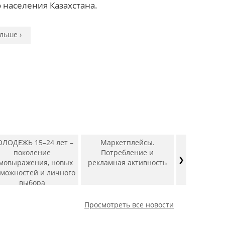
льше ›
льше ›
 населения Казахстана.
льше ›
льше ›
льше ›
льше ›
льше ›
льше ›
льше ›
льше ›
льше ›
ЛОДЕЖЬ 15–24 лет –
Маркетплейсы.
Рын
поколение
Потребление и
фармацев
❯
мовыражения, новых
рекламная активность
препа
зможностей и личного
выбора
Просмотреть все новости