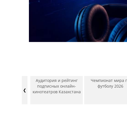
рекламного
Аудитория и рейтинг
Чемпионат мира 
ТВ, Радио,
подписных онлайн-
футболу 2026
❮
, Наружная
кинотеатров Казахстана
 Интернет).
ь – Июнь
4/2025