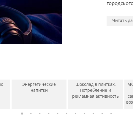
Читать да
Читать да
городского
Читать да
Читать да
Читать да
Читать да
Читать да
Читать да
Читать да
Читать да
Читать да
по
Энергетические
Шоколад в плитках.
МО
напитки
Потребление и
рекламная активность
са
во