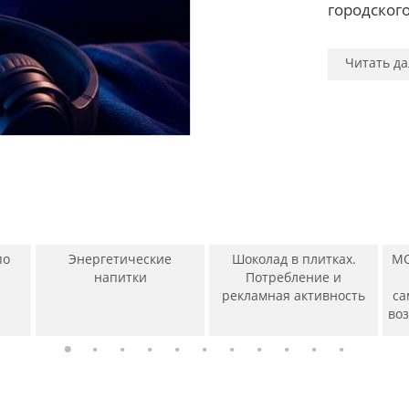
Читать да
Читать да
городского
Читать да
Читать да
Читать да
Читать да
Читать да
Читать да
Читать да
Читать да
Читать да
по
Энергетические
Шоколад в плитках.
МО
напитки
Потребление и
рекламная активность
са
во