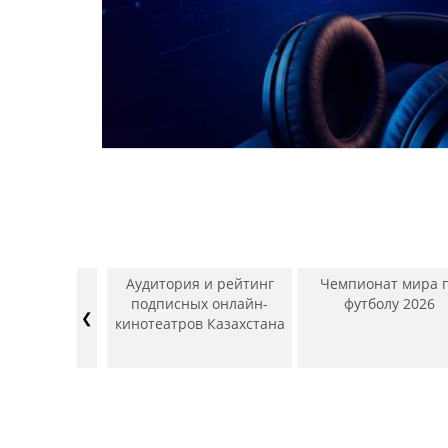
рекламного
Аудитория и рейтинг
Чемпионат мира 
ТВ, Радио,
подписных онлайн-
футболу 2026
❮
, Наружная
кинотеатров Казахстана
 Интернет).
ь – Июнь
4/2025