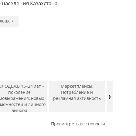
льше ›
льше ›
 населения Казахстана.
льше ›
льше ›
льше ›
льше ›
льше ›
льше ›
льше ›
льше ›
льше ›
ЛОДЕЖЬ 15–24 лет –
Маркетплейсы.
Рын
поколение
Потребление и
фармацев
❯
мовыражения, новых
рекламная активность
препа
зможностей и личного
выбора
Просмотреть все новости