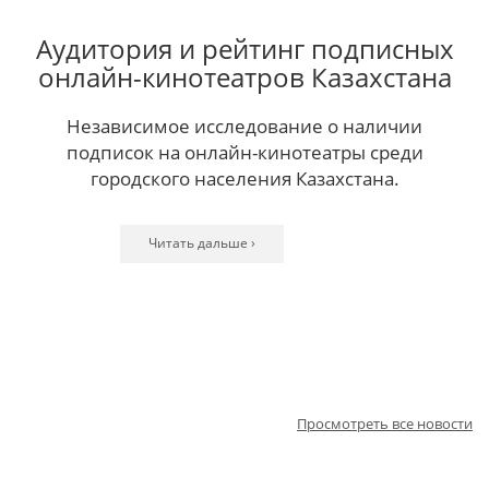
Аудитория и рейтинг подписных
онлайн-кинотеатров Казахстана
Независимое исследование о наличии
подписок на онлайн-кинотеатры среди
городского населения Казахстана.
Читать дальше ›
Читать дальше ›
Читать дальше ›
Читать дальше ›
Читать дальше ›
Читать дальше ›
Читать дальше ›
Читать дальше ›
Читать дальше ›
Читать дальше ›
Читать дальше ›
Просмотреть все новости