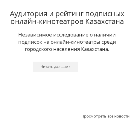
Аудитория и рейтинг подписных
онлайн-кинотеатров Казахстана
Независимое исследование о наличии
подписок на онлайн-кинотеатры среди
городского населения Казахстана.
Читать дальше ›
Читать дальше ›
Читать дальше ›
Читать дальше ›
Читать дальше ›
Читать дальше ›
Читать дальше ›
Читать дальше ›
Читать дальше ›
Читать дальше ›
Читать дальше ›
Просмотреть все новости