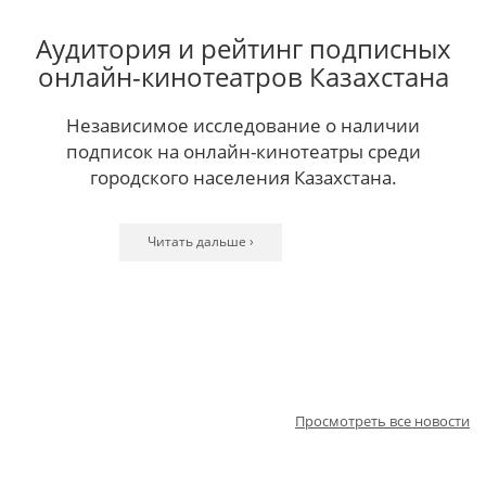
Аудитория и рейтинг подписных
онлайн-кинотеатров Казахстана
Независимое исследование о наличии
подписок на онлайн-кинотеатры среди
городского населения Казахстана.
Читать дальше ›
Читать дальше ›
Читать дальше ›
Читать дальше ›
Читать дальше ›
Читать дальше ›
Читать дальше ›
Читать дальше ›
Читать дальше ›
Читать дальше ›
Читать дальше ›
Просмотреть все новости