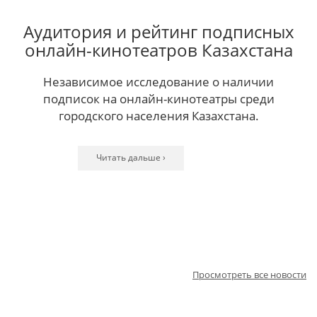
Аудитория и рейтинг подписных
онлайн-кинотеатров Казахстана
Независимое исследование о наличии
подписок на онлайн-кинотеатры среди
городского населения Казахстана.
Читать дальше ›
Читать дальше ›
Читать дальше ›
Читать дальше ›
Читать дальше ›
Читать дальше ›
Читать дальше ›
Читать дальше ›
Читать дальше ›
Читать дальше ›
Читать дальше ›
Просмотреть все новости