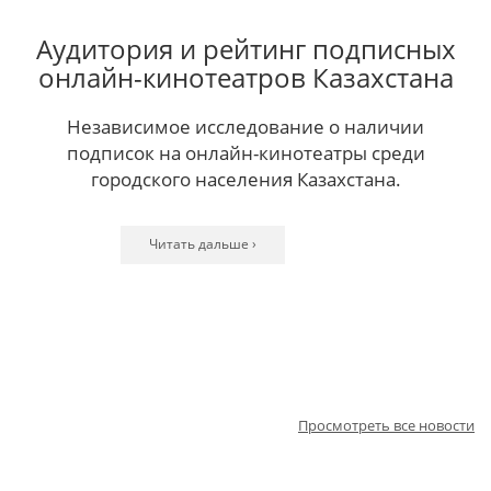
Аудитория и рейтинг подписных
онлайн-кинотеатров Казахстана
Независимое исследование о наличии
подписок на онлайн-кинотеатры среди
городского населения Казахстана.
Читать дальше ›
Читать дальше ›
Читать дальше ›
Читать дальше ›
Читать дальше ›
Читать дальше ›
Читать дальше ›
Читать дальше ›
Читать дальше ›
Читать дальше ›
Читать дальше ›
Просмотреть все новости