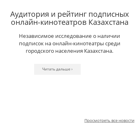
Аудитория и рейтинг подписных
онлайн-кинотеатров Казахстана
Независимое исследование о наличии
подписок на онлайн-кинотеатры среди
городского населения Казахстана.
Читать дальше ›
Читать дальше ›
Читать дальше ›
Читать дальше ›
Читать дальше ›
Читать дальше ›
Читать дальше ›
Читать дальше ›
Читать дальше ›
Читать дальше ›
Читать дальше ›
Просмотреть все новости