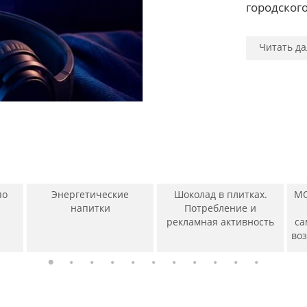
Читать да
Читать да
городского
Читать да
Читать да
Читать да
Читать да
Читать да
Читать да
Читать да
Читать да
Читать да
по
Энергетические
Шоколад в плитках.
МО
напитки
Потребление и
рекламная активность
са
во