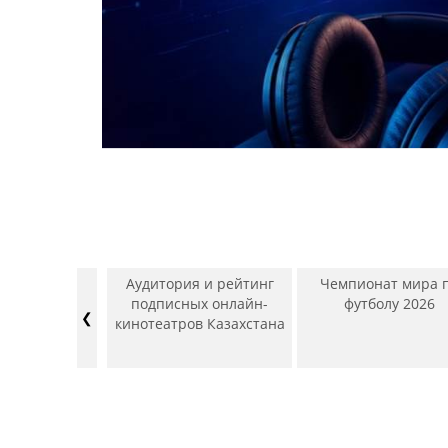
рекламного
Аудитория и рейтинг
Чемпионат мира 
ТВ, Радио,
подписных онлайн-
футболу 2026
❮
, Наружная
кинотеатров Казахстана
 Интернет).
ь – Июнь
4/2025