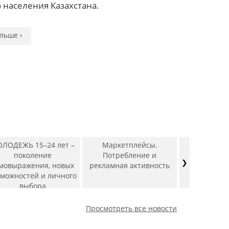
льше ›
льше ›
 населения Казахстана.
льше ›
льше ›
льше ›
льше ›
льше ›
льше ›
льше ›
льше ›
льше ›
ЛОДЕЖЬ 15–24 лет –
Маркетплейсы.
Рын
поколение
Потребление и
фармацев
❯
мовыражения, новых
рекламная активность
препа
зможностей и личного
выбора
Просмотреть все новости